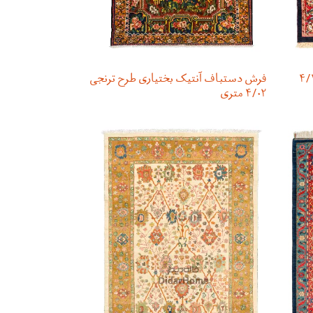
یجار طرح افشان ۴/۱۴
فرش دستباف آنتیک بختیاری طرح ترنجی
۴/۰۲ متری