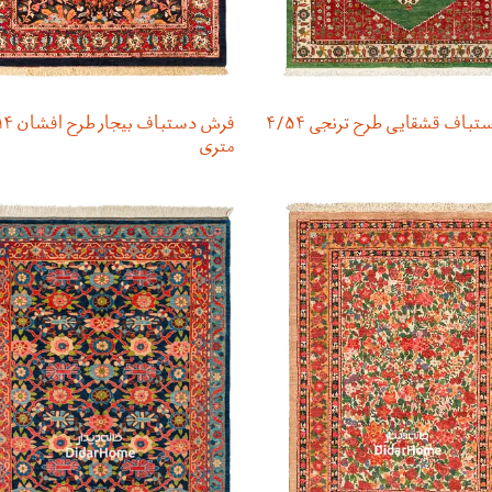
فرش دستباف قشقایی طرح ترنجی ۴/۵۴
فرش دستباف ب
متری