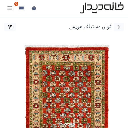
0
فرش دستباف هریس