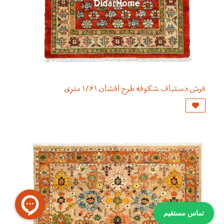
فرش دستباف شکوفه طرح افشان ۱/۶۱ متری
تماس مستقیم