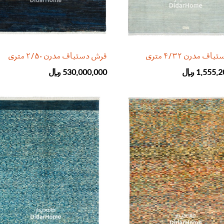
ف مدرن ۴/۳۲ متری
فرش دستباف مدرن ۲/۵۰ متری
1,555,2
﷼
530,000,000
﷼