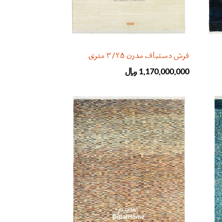
فرش دستباف مدرن ۳/۲۵ متری
1,170,000,000
﷼