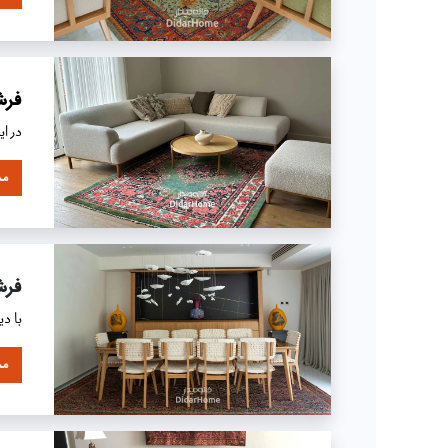
فرش
در ا
مش
فرش
با د
مش