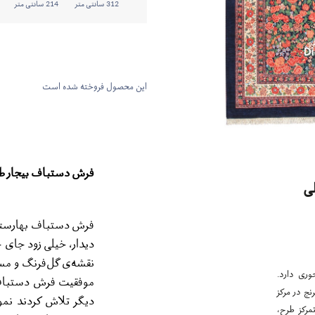
312 سانتی متر
214 سانتی متر
این محصول فروخته شده است
فرش دستباف بیجار طرح
ی
فرش دستباف بهارستان
دیدار، خیلی زود جای خ
نقشه‌ی گل‌فرنگ و مس
وری دارد.
موفقیت فرش دستباف ه
نج در مرکز
دیگر تلاش کردند نمو
مرکز طرح،