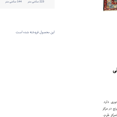
223 سانتی متر
144 سانتی متر
این محصول فروخته شده است
ی
وری دارد.
نج در مرکز
مرکز طرح،