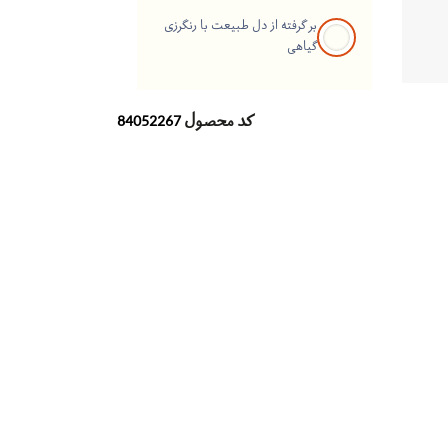
بر گرفته از دل طبیعت با رنگرزی
گیاهی
کد محصول
84052267