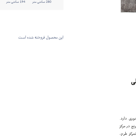
280 سانتی متر
194 سانتی متر
این محصول فروخته شده است
ی
وری دارد.
نج در مرکز
مرکز طرح،