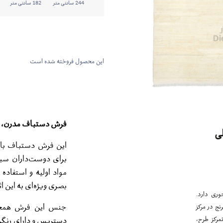
244 سانتی متر
182 سانتی متر
این محصول فروخته شده است
فرش دستباف مدرن، ان
ی
این فرش دستباف با رن
برای دوست‌داران سب
مواد اولیه و استفاد
بصری ویژه‌ای به این ا
وری دارد.
جنس این فرش همچون
نج در مرکز
دستریس و دارای رنگرز
مرکز طرح،