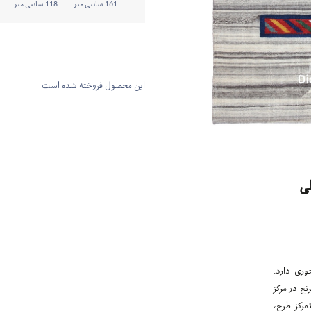
161 سانتی متر
118 سانتی متر
این محصول فروخته شده است
ی
وری دارد.
نج در مرکز
مرکز طرح،