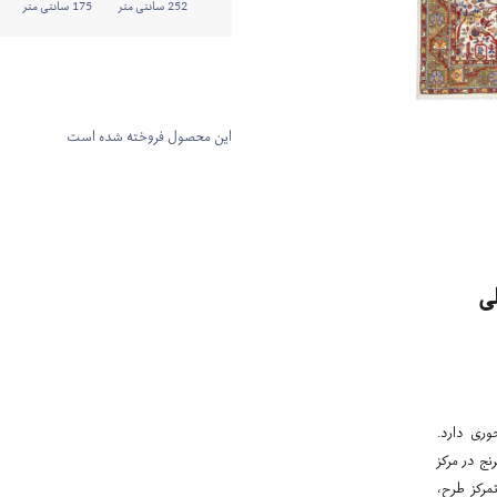
252 سانتی متر
175 سانتی متر
این محصول فروخته شده است
ی
وری دارد.
نج در مرکز
مرکز طرح،