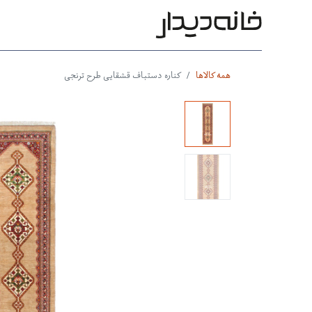
محصولات
بر اساس طرح
بر 
همه کالاها
کناره دستباف قشقایی طرح ترنجی