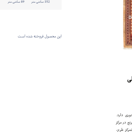
352 سانتی متر
89 سانتی متر
این محصول فروخته شده است
ی
وری دارد.
نج در مرکز
مرکز طرح،