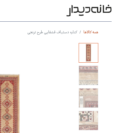
محصولات
بر اساس طرح
بر 
همه کالاها
کناره دستباف قشقایی طرح ترنجی