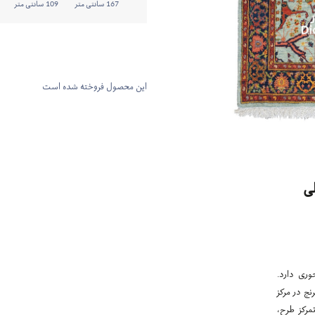
167 سانتی متر
109 سانتی متر
این محصول فروخته شده است
ی
وری دارد.
نج در مرکز
مرکز طرح،