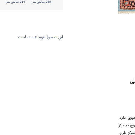
285 سانتی متر
214 سانتی متر
این محصول فروخته شده است
ی
وری دارد.
نج در مرکز
مرکز طرح،