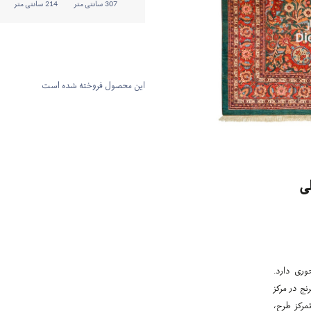
307 سانتی متر
214 سانتی متر
این محصول فروخته شده است
ی
وری دارد.
نج در مرکز
مرکز طرح،