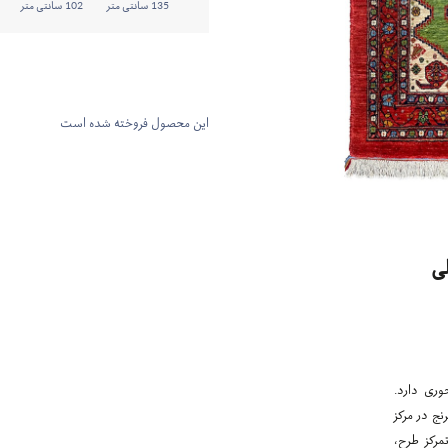
135 سانتی متر
102 سانتی متر
این محصول فروخته شده است
ی
وری دارد.
نج در مرکز
مرکز طرح،