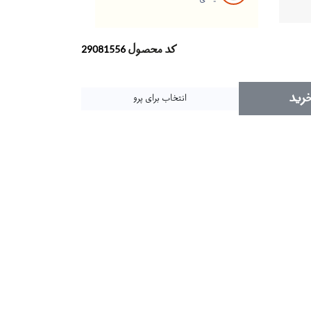
کد محصول
29081556
رید
انتخاب برای پرو