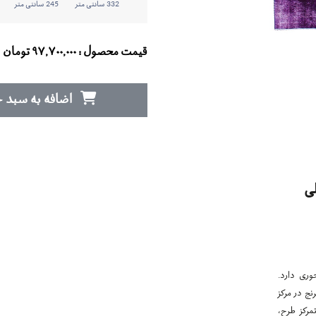
332 سانتی متر
245 سانتی متر
قیمت محصول :
۹۷,۷۰۰,۰۰۰
تومان
اضافه به سبد خ
ی
وری دارد.
نج در مرکز
مرکز طرح،