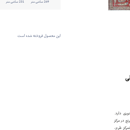
269 سانتی متر
231 سانتی متر
این محصول فروخته شده است
ی
وری دارد.
نج در مرکز
مرکز طرح،