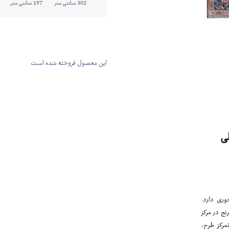
302 سانتی متر
197 سانتی متر
این محصول فروخته شده است
ی
وری دارد.
نج در مرکز
مرکز طرح،