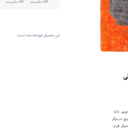
295 سانتی متر
195 سانتی متر
این محصول فروخته شده است
ی
وری دارد.
نج در مرکز
مرکز طرح،