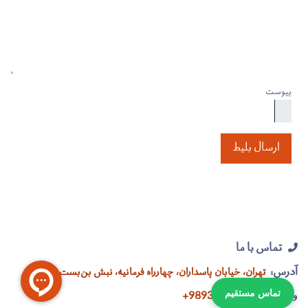
پیوست
ارسال بلیط
تماس با ما
آدرس:
تهران، خیابان پاسداران، چهارراه فرمانیه، نبش بن‌بست ترنج
989354462944+​
تماس مستقیم
واتساپ