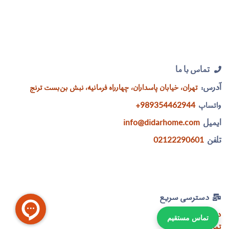
تماس با ما
آدرس:
تهران، خیابان پاسداران، چهارراه فرمانیه، نبش بن‌بست ترنج
989354462944+​
واتساپ
ایمیل
info@didarhome.com
تلفن
02122290601
دسترسی سریع​
درباره ما
تماس مستقیم
تماس با ما