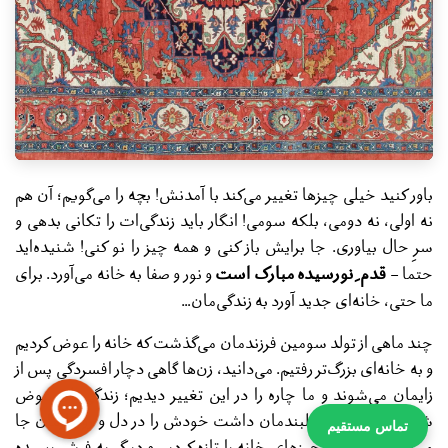
باور کنید خیلی چیز‌ها تغییر می‌کند با آمدنش! بچه را می‌گویم؛ آن هم
نه اولی، نه دومی، بلکه سومی! انگار باید زندگی‌ات را تکانی بدهی و
سرِ حال بیاوری. جا برایش باز کنی و همه چیز را نو کنی! شنیده‌اید
قدم ِ نورسیده مبارک است
حتما -
و نور و صفا به خانه می‌آورد. برای
ما حتی، خانه‌ای جدید آورد به زندگی‌مان…
چند ماهی از تولد سومین فرزندمان می‌گذشت که خانه را عوض کردیم
و به خانه‌ای بزرگ‌تر رفتیم. می‌دانید، زن‌ها گاهی دچار افسردگیِ پس از
زایمان می‌شوند و ما چاره را در این تغییر دیدیم؛ زندگی‌مان عوض
شده بود و کوچکِ دلبندمان داشت خودش را در دل و روزگارمان جا
تماس مستقیم